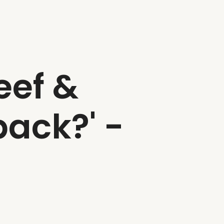
eef &
back?' -